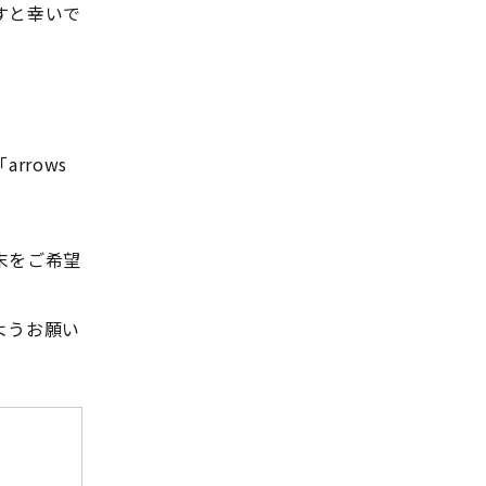
すと幸いで
rrows
末をご希望
ようお願い