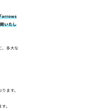
arrows
再開いたし
に、多大な
おります。
ます。