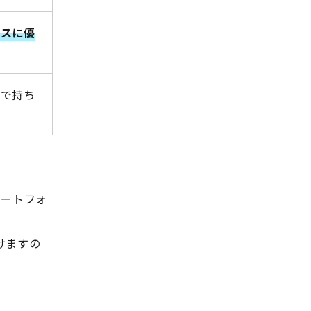
ンスに優
量で持ち
マートフォ
けますの