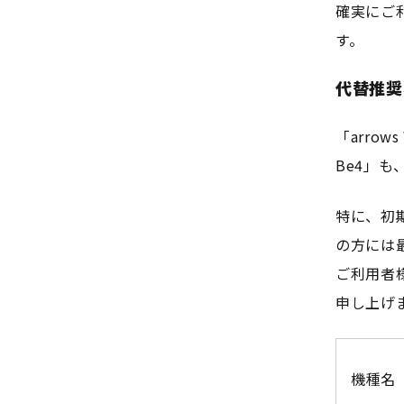
確実にご
す。
代替推奨
「arro
Be4」
特に、初
の方には
ご利用者
申し上げ
機種名