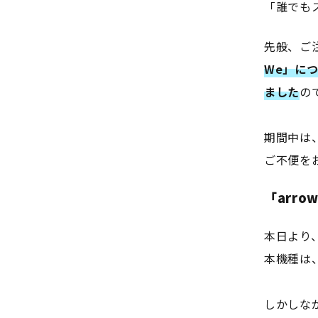
「誰でも
先般、ご
We」に
ました
の
期間中は
ご不便を
「arr
本日より
本機種は
しかしな