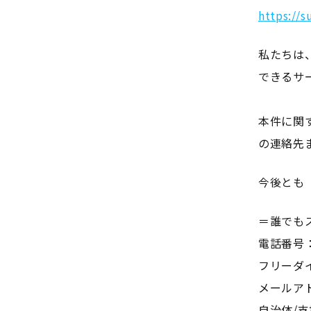
https://s
私たちは
できるサ
本件に関
の連絡先
今後とも
＝誰でも
電話番号：0
フリーダイヤ
メールアドレス
自治体/支