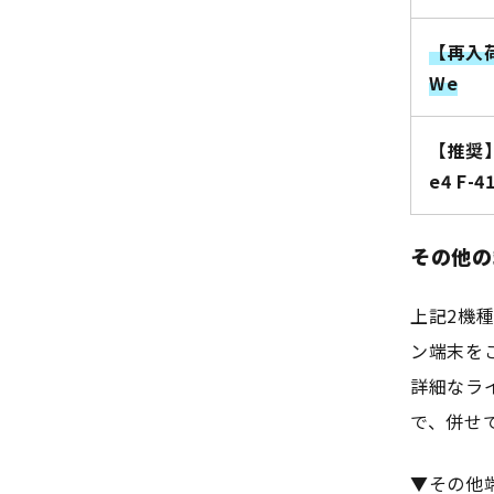
【再入荷
We
【推奨】
e4 F-4
その他の
上記2機
ン端末を
詳細なラ
で、併せ
▼その他